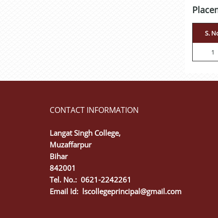
Place
S. N
1
CONTACT INFORMATION
Langat Singh College,
Muzaffarpur
Bihar
842001
Tel. No.: 0621-2242261
Email Id:
lscollegeprincipal@gmail.com