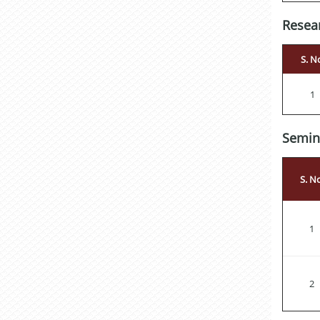
Resear
S. N
1
Semin
S. No
1
2