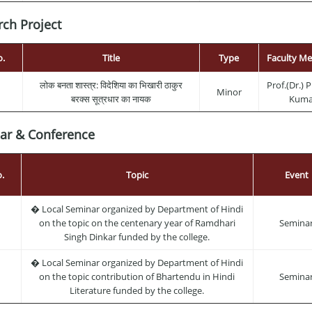
ch Project
o.
Title
Type
Faculty M
लोक बनता शास्त्र: विदेशिया का भिखारी ठाकुर
Prof.(Dr.)
Minor
बरक्स सूत्रधार का नायक
Kuma
ar & Conference
.
Topic
Event
� Local Seminar organized by Department of Hindi
on the topic on the centenary year of Ramdhari
Semina
Singh Dinkar funded by the college.
� Local Seminar organized by Department of Hindi
on the topic contribution of Bhartendu in Hindi
Semina
Literature funded by the college.