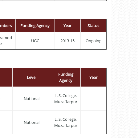
embers
Funding Agency
Year
Status
 Pramod
UGC
2013-15
Ongoing
r
Funding
Level
Year
Agency
L. S. College,
r
National
Muzaffarpur
L. S. College,
r
National
Muzaffarpur