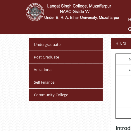
Skip
to
main
content
G
HINDI
Undergraduate
Post Graduate
N
Vocational
Y
Self Finance
Community College
Introd