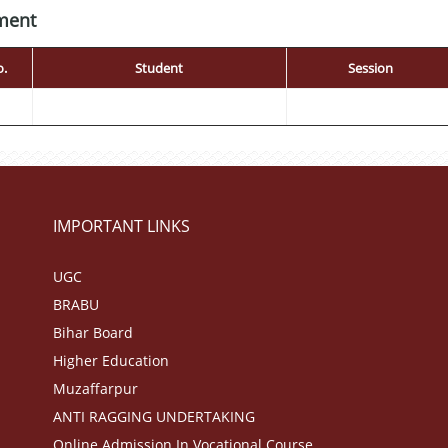
ment
o.
Student
Session
IMPORTANT LINKS
UGC
BRABU
Bihar Board
Higher Education
Muzaffarpur
ANTI RAGGING UNDERTAKING
Online Admission In Vocational Course