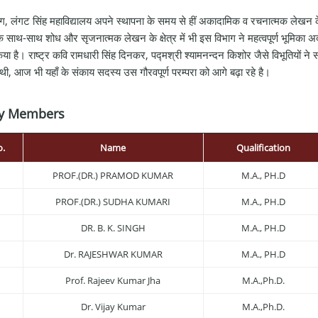
ाग, लंगट सिंह महाविद्यालय अपने स्थापना के समय से हीं अकादामिक व रचनात्मक लेखन के क्
े साथ-साथ शोध और सृजनात्मक लेखन के क्षेत्र में भी इस विभाग ने महत्वपूर्ण भूमिका अदा 
या है। राष्ट्र कवि रामधारी सिंह दिनकर, पद्मश्री श्यामनन्दन किशोर जैसे विभूतियों 
 थी, आज भी यहाँ के संकाय सदस्य उस गौरवपूर्ण परम्परा को आगे बढ़ा रहे है।
ty Members
o.
Name
Qualification
PROF.(DR.) PRAMOD KUMAR
M.A., PH.D
PROF.(DR.) SUDHA KUMARI
M.A., PH.D
DR. B. K. SINGH
M.A., PH.D
Dr. RAJESHWAR KUMAR
M.A., PH.D
Prof. Rajeev Kumar Jha
M.A.,Ph.D.
Dr. Vijay Kumar
M.A.,Ph.D.