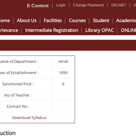
E-Content
Login
Change Password
DELNET
A
Home
About Us
Facilities
Courses
Student
Academi
rievance
Intermediate Registration
Library OPAC
ONLINE
ame of Department :
Hindi
ear of Establishment :
1950
Sanctioned Post :
6
No of Teacher :
Contact No :
Download Syllabus
uction