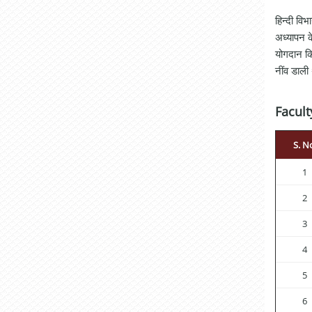
हिन्दी विभ
अध्यापन क
योगदान कि
नींव डाली
Facul
S. N
1
2
3
4
5
6